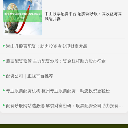
中山股票配资平台 配资网炒股：高收益与高
风险并存
​潜山县股票配资：助力投资者实现财富梦想
​股票配资监管 主力配资炒股：资金杠杆助力股市征途
​配资公司｜正规平台推荐
​专业股票配资机构 杭州专业股票配资，助您投资更轻松
​配资炒股网站选必选 解锁财富密码：股票配资公司助力投资收益