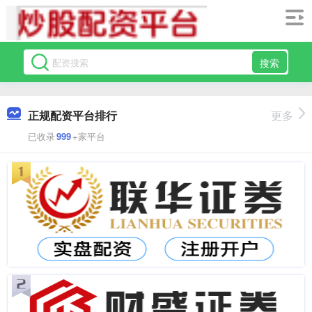
搜索
正规配资平台排行
更多
已收录
999
+家平台