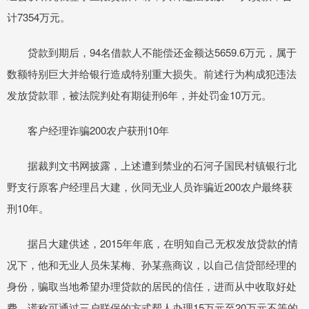
计7354万元。
贷款到期后，94名借款人不能偿还金额达5659.6万元，属于
数额特别巨大并给银行造成特别重大损失。前述行为构成犯违法
发放贷款罪，被法院判处有期徒刑6年，并处罚金10万元。
客户经理诈骗200农户获刑10年
据裁判文书网披露，上述遭到禁业的石河子国民村镇银行北
野支行原客户经理吕大建，伙同无业人员诈骗近200农户最终获
刑10年。
据吕大建供述，2015年年底，在明知自己无权发放贷款的情
况下，他和无业人员朱某梅、孙某燕商议，以自己信贷部经理的
身份，骗取当地希望办理贷款的居民的信任，进而从中收取好处
费。谎称可通过三户联保的方式帮人办理15万元至20万元不等的